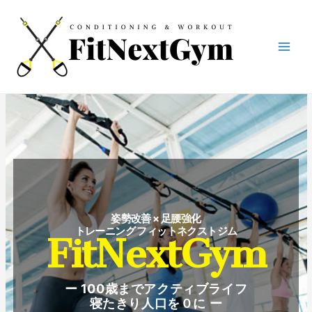
姿勢改善 × 足腰強化
トレーニング フィットネクストジム
FitNextGym
ー 100歳までアクティブライフ
寝たきり人口を０に ー