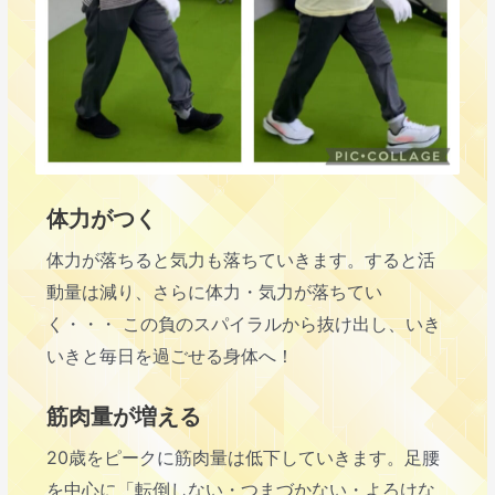
体力がつく
体力が落ちると気力も落ちていきます。すると活
動量は減り、さらに体力・気力が落ちてい
く・・・ この負のスパイラルから抜け出し、いき
いきと毎日を過ごせる身体へ！
筋肉量が増える
20歳をピークに筋肉量は低下していきます。足腰
を中心に「転倒しない・つまづかない・よろけな