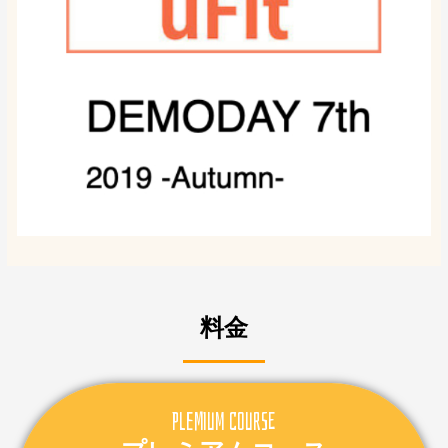
料金
Plemium Course